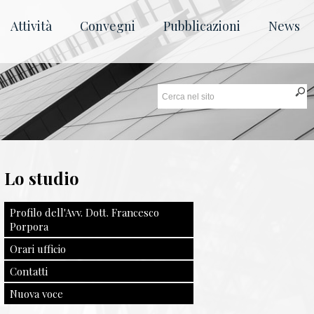
Attività
Convegni
Pubblicazioni
News
Lo studio
Profilo dell'Avv. Dott. Francesco
Porpora
Orari ufficio
Contatti
Nuova voce